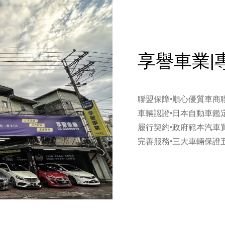
享譽車業|
聯盟保障•順心優質車商
車輛認證•日本自動車鑑定
履行契約•政府範本汽車
完善服務•三大車輛保證